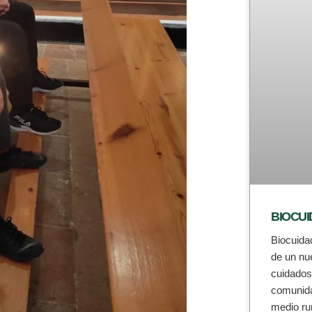
BIOCUI
Biocuida
de un nu
cuidados 
comunida
medio ru