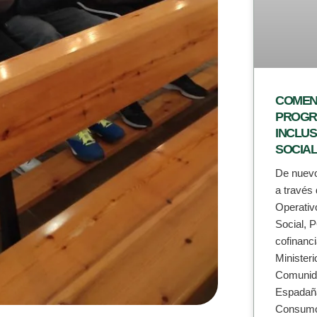
COMEN
PROGR
INCLUS
SOCIAL
De nuevo 
a travé
Operativ
Social, 
cofinanc
Minister
Comunida
Espadaña
Consumo 