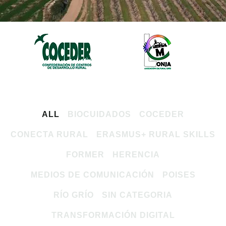
ALL
BIOCUIDADOS
COCEDER
CONECTA RURAL
ERASMUS+ RURAL SKILLS
FORMER
HERENCIA
MEDIOS DE COMUNICACIÓN
POISES
RÍO GRÍO
SIN CATEGORIA
TRANSFORMACIÓN DIGITAL