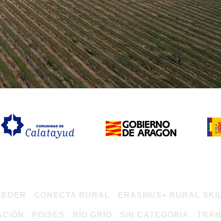
CEDER
CONECTA RURAL
ERASMUS+ RURAL SKI
ACIÓN
POISES
RÍO GRÍO
SIN CATEGORIA
TRAN