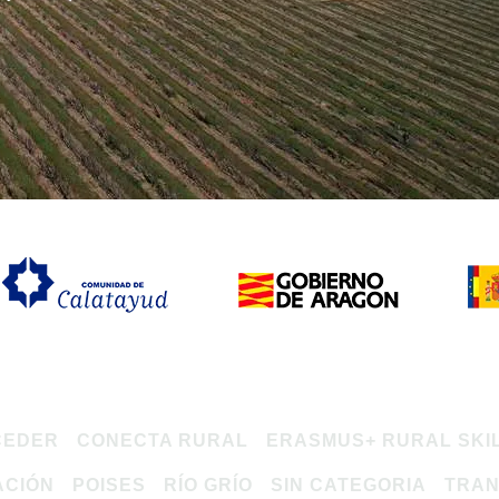
CEDER
CONECTA RURAL
ERASMUS+ RURAL SKI
ACIÓN
POISES
RÍO GRÍO
SIN CATEGORIA
TRAN