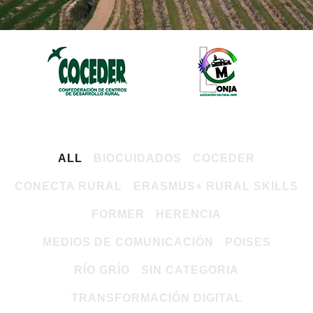
ALL
BIOCUIDADOS
COCEDER
CONECTA RURAL
ERASMUS+ RURAL SKILLS
FORMER
HERENCIA
MEDIOS DE COMUNICACIÓN
POISES
RÍO GRÍO
SIN CATEGORIA
TRANSFORMACIÓN DIGITAL